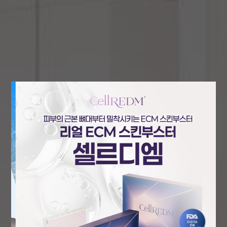
Your Beauty Art Partner,
ARTNER
보이지 않는 디테일이 만드는
변화
아름다움의 본질을 꿰뚫는
터치
어제보다 빛나는 당신의
가치
아트너
가 함께합니다.