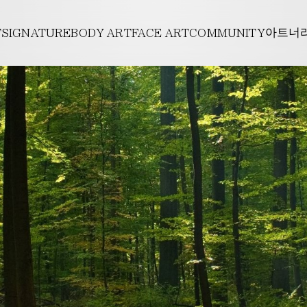
E
페이스 아트너주
아트너주사
전후
T
SIGNATURE
BODY ART
FACE ART
COMMUNITY
아트너
개
아트튠
사
CONTACT
바디리프팅
인바
길
PROMOTION
아트팻
리프팅
바디필러
아트
의사항
스킨부스터