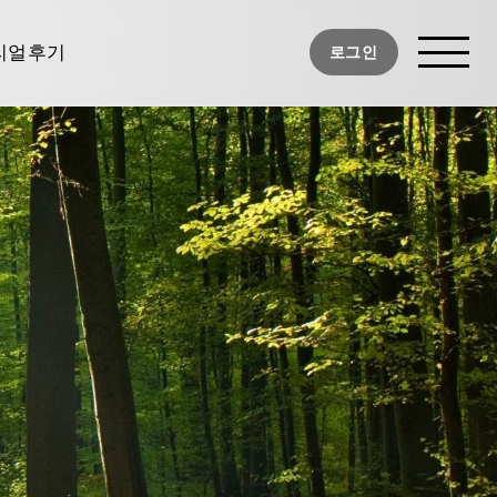
사진
리얼후기
로그인
디후기
너TV