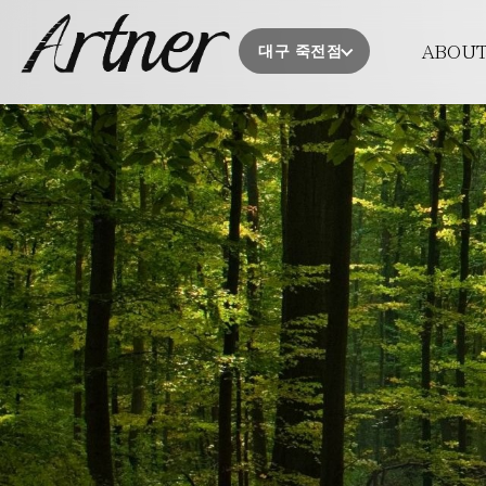
PROMIS
ABOU
대구 죽전점
의료진소
오시는 
시술 후 주