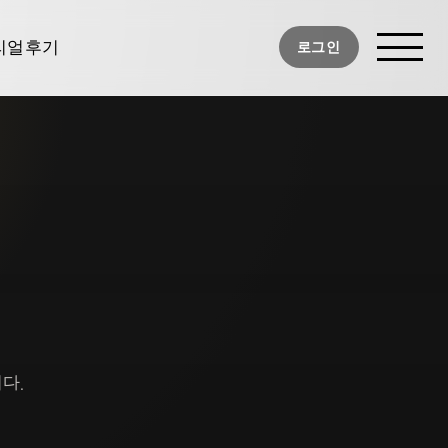
사진
리얼후기
로그인
디후기
너TV
다.