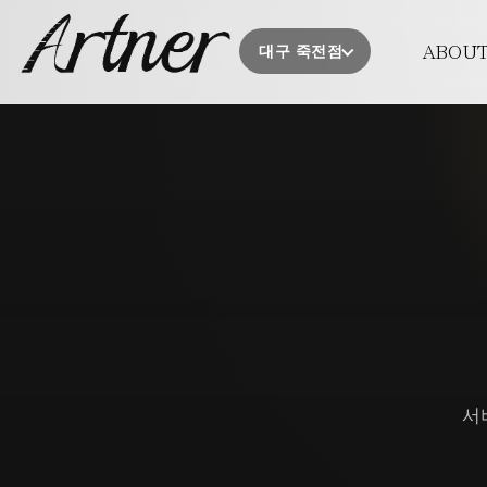
PROMIS
ABOU
대구 죽전점
의료진소
오시는 
시술 후 주
서