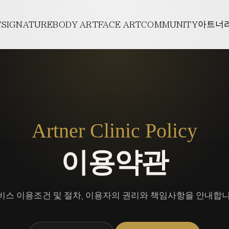
E
페이스 아트너주
아트너주사
전후
T
SIGNATURE
BODY ART
FACE ART
COMMUNITY
아트너
개
아트튠
사
CONTACT
바디리프팅
인바
길
PROMOTION
아트팻
리프팅
바디필러
아트
의사항
스킨부스터
Artner Clinic Policy
이용약관
비스 이용조건 및 절차, 이용자의 권리와 책임사항을 안내합니