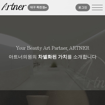
대구 죽전점
로그인
아
트
너
소
Your Beauty Art Partner, ARTNER
개
아트너의원의
차별화된 가치
를 소개합니다