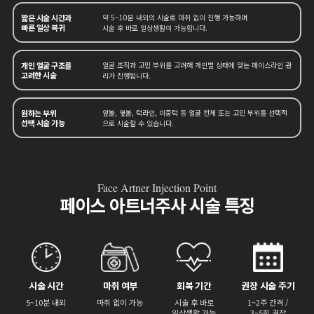
짧은 시술 시간과
약 5~10분 내외의 시술로
마취 없이 진행 가능하며
빠른 일상 복귀
시술 후 바로 일상생활이
가능합니다.
개인 얼굴 구조를
얼굴 조직과 고민 부위를
고려해 개인별 상태에 맞는
페이스라인 관
고려한 시술
리가
진행됩니다.
원하는 부위
앞볼, 옆볼, 턱라인,
이중턱 등 얼굴 전체 또는
고민 부위를 선택적
선택 시술 가능
으로
시술할 수 있습니다.
Face Artner Injection Point
페이스 아트너주사
시술 특징
시술 시간
마취 여부
회복 기간
권장 시술 주기
5~10분 내외
마취 없이 가능
시술 후 바로
1~2주 간격 /
일상생활 가능
3~5회 권장